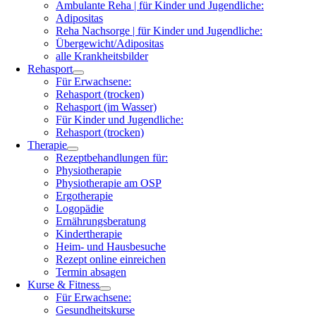
Ambulante Reha | für Kinder und Jugendliche:
Adipositas
Reha Nachsorge | für Kinder und Jugendliche:
Übergewicht/Adipositas
alle Krankheitsbilder
Rehasport
Für Erwachsene:
Rehasport (trocken)
Rehasport (im Wasser)
Für Kinder und Jugendliche:
Rehasport (trocken)
Therapie
Rezeptbehandlungen für:
Physiotherapie
Physiotherapie am OSP
Ergotherapie
Logopädie
Ernährungsberatung
Kindertherapie
Heim- und Hausbesuche
Rezept online einreichen
Termin absagen
Kurse & Fitness
Für Erwachsene:
Gesundheitskurse