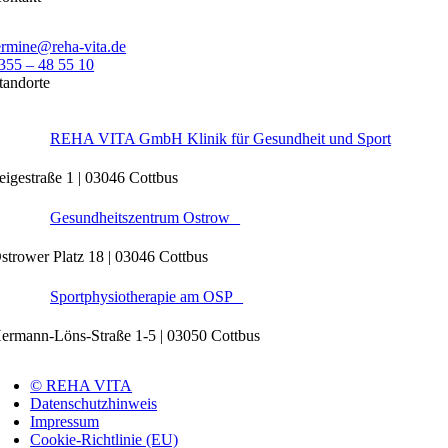
ermine@reha-vita.de
355 – 48 55 10
tandorte
REHA VITA GmbH Klinik für Gesundheit und Sport
eigestraße 1 | 03046 Cottbus
Gesundheitszentrum Ostrow
strower Platz 18 | 03046 Cottbus
Sportphysiotherapie am OSP
ermann-Löns-Straße 1-5 | 03050 Cottbus
© REHA VITA
Datenschutzhinweis
Impressum
Cookie-Richtlinie (EU)