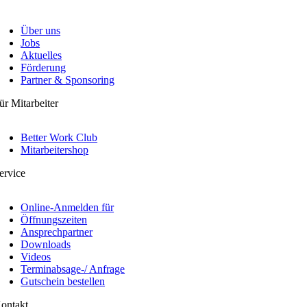
Über uns
Jobs
Aktuelles
Förderung
Partner & Sponsoring
ür Mitarbeiter
Better Work Club
Mitarbeitershop
ervice
Online-Anmelden für
Öffnungszeiten
Ansprechpartner
Downloads
Videos
Terminabsage-/ Anfrage
Gutschein bestellen
ontakt