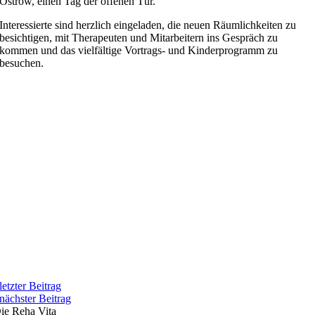
Ostrow, einen Tag der offenen Tür.
Interessierte sind herzlich eingeladen, die neuen Räumlichkeiten zu
besichtigen, mit Therapeuten und Mitarbeitern ins Gespräch zu
kommen und das vielfältige Vortrags- und Kinderprogramm zu
besuchen.
letzter Beitrag
nächster Beitrag
ie Reha Vita