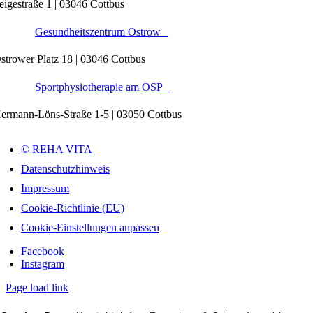
eigestraße 1 | 03046 Cottbus
Gesundheitszentrum Ostrow
strower Platz 18 | 03046 Cottbus
Sportphysiotherapie am OSP
ermann-Löns-Straße 1-5 | 03050 Cottbus
© REHA VITA
Datenschutzhinweis
Impressum
Cookie-Richtlinie (EU)
Cookie-Einstellungen anpassen
Facebook
Instagram
Page load link