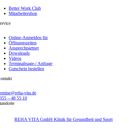
Better Work Club
Mitarbeitershop
ervice
Online-Anmelden für
Öffnungszeiten
Ansprechpartner
Downloads
Videos
Terminabsage-/ Anfrage
Gutschein bestellen
ontakt
ermine@reha-vita.de
355 – 48 55 10
tandorte
REHA VITA GmbH Klinik für Gesundheit und Sport