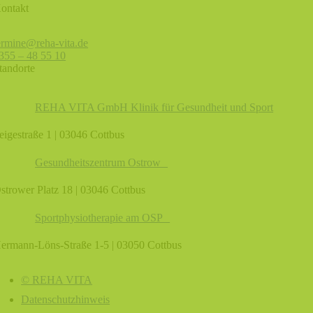
ontakt
ermine@reha-vita.de
355 – 48 55 10
tandorte
REHA VITA GmbH Klinik für Gesundheit und Sport
eigestraße 1 | 03046 Cottbus
Gesundheitszentrum Ostrow
strower Platz 18 | 03046 Cottbus
Sportphysiotherapie am OSP
ermann-Löns-Straße 1-5 | 03050 Cottbus
© REHA VITA
Datenschutzhinweis