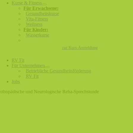
Kurse & Fitness
Für Erwachsene:
Gesundheitskurse
Vita-Fitness
Wellness
Für Kinder:
Wasserkurse
zur Kurs-Anmeldung
RV Fit
Für Unternehmen
Betriebliche Gesundheitsförderung
RV Fit
Jobs
rthopädische und Neurologische Reha-Sprechstunde