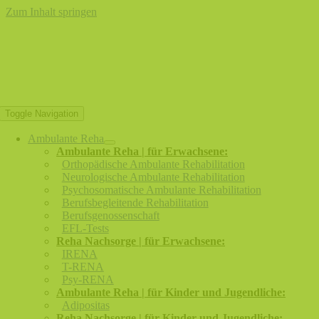
Zum Inhalt springen
Toggle Navigation
Ambulante Reha
Ambulante Reha | für Erwachsene:
Orthopädische Ambulante Rehabilitation
Neurologische Ambulante Rehabilitation
Psychosomatische Ambulante Rehabilitation
Berufsbegleitende Rehabilitation
Berufsgenossenschaft
EFL-Tests
Reha Nachsorge | für Erwachsene:
IRENA
T-RENA
Psy-RENA
Ambulante Reha | für Kinder und Jugendliche:
Adipositas
Reha Nachsorge | für Kinder und Jugendliche: