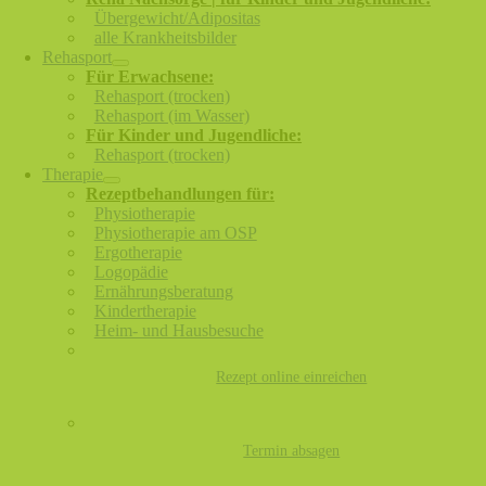
Übergewicht/Adipositas
alle Krankheitsbilder
Rehasport
Für Erwachsene:
Rehasport (trocken)
Rehasport (im Wasser)
Für Kinder und Jugendliche:
Rehasport (trocken)
Therapie
Rezeptbehandlungen für:
Physiotherapie
Physiotherapie am OSP
Ergotherapie
Logopädie
Ernährungsberatung
Kindertherapie
Heim- und Hausbesuche
Rezept online einreichen
Termin absagen