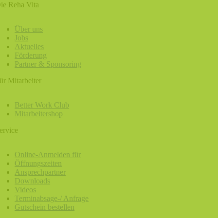
ie Reha Vita
Über uns
Jobs
Aktuelles
Förderung
Partner & Sponsoring
ür Mitarbeiter
Better Work Club
Mitarbeitershop
ervice
Online-Anmelden für
Öffnungszeiten
Ansprechpartner
Downloads
Videos
Terminabsage-/ Anfrage
Gutschein bestellen