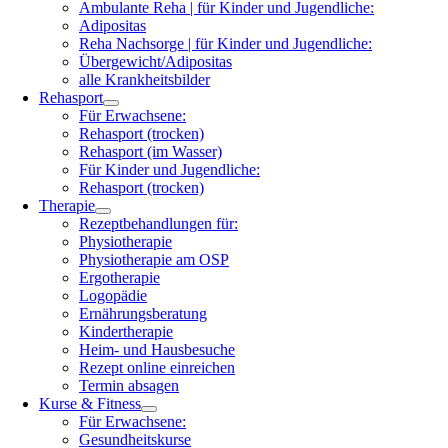
Ambulante Reha | für Kinder und Jugendliche:
Adipositas
Reha Nachsorge | für Kinder und Jugendliche:
Übergewicht/Adipositas
alle Krankheitsbilder
Rehasport
Für Erwachsene:
Rehasport (trocken)
Rehasport (im Wasser)
Für Kinder und Jugendliche:
Rehasport (trocken)
Therapie
Rezeptbehandlungen für:
Physiotherapie
Physiotherapie am OSP
Ergotherapie
Logopädie
Ernährungsberatung
Kindertherapie
Heim- und Hausbesuche
Rezept online einreichen
Termin absagen
Kurse & Fitness
Für Erwachsene:
Gesundheitskurse