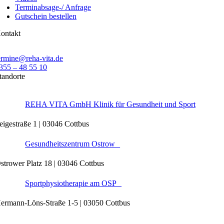
Terminabsage-/ Anfrage
Gutschein bestellen
ontakt
ermine@reha-vita.de
355 – 48 55 10
tandorte
REHA VITA GmbH Klinik für Gesundheit und Sport
eigestraße 1 | 03046 Cottbus
Gesundheitszentrum Ostrow
strower Platz 18 | 03046 Cottbus
Sportphysiotherapie am OSP
ermann-Löns-Straße 1-5 | 03050 Cottbus